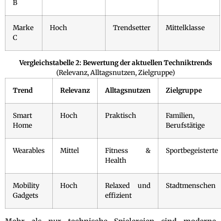
B
Marke
Hoch
Trendsetter
Mittelklasse
C
Vergleichstabelle 2: Bewertung der aktuellen Techniktrends
(Relevanz, Alltagsnutzen, Zielgruppe)
Trend
Relevanz
Alltagsnutzen
Zielgruppe
Smart
Hoch
Praktisch
Familien,
Home
Berufstätige
Wearables
Mittel
Fitness &
Sportbegeisterte
Health
Mobility
Hoch
Relaxed und
Stadtmenschen
Gadgets
effizient