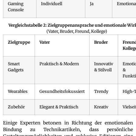
Gaming
Individuell
Ja
Emotiona
Console
Vergleichstabelle 2: Zielgruppenansprache und emotionale Wi
(Vater, Bruder, Freund, Kollege)
Zielgruppe
Vater
Bruder
Freu
Kolleg
Smart
Praktisch & Modern
Innovativ
Emoti
Gadgets
& Stilvoll
&
Funkti
Wearables
Gesundheitsfokussiert
Trendy
High-
Zubehör
Elegant & Praktisch
Kreativ
Vielsei
Einige Experten betonen in Richtung der emotionalen
Bindung zu Technikartikeln, dass persönliche