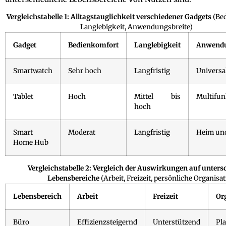
Vergleichstabelle 1: Alltagstauglichkeit verschiedener Gadgets
(Be
Langlebigkeit, Anwendungsbreite)
Gadget
Bedienkomfort
Langlebigkeit
Anwendu
Smartwatch
Sehr hoch
Langfristig
Universa
Tablet
Hoch
Mittel bis
Multifun
hoch
Smart
Moderat
Langfristig
Heim un
Home Hub
Vergleichstabelle 2: Vergleich der Auswirkungen auf unters
Lebensbereiche
(Arbeit, Freizeit, persönliche Organisat
Lebensbereich
Arbeit
Freizeit
Or
Büro
Effizienzsteigernd
Unterstützend
Pl