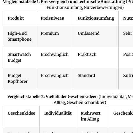
Vergleichstabelle 1: Preisvergleich und technische Ausstattung
(Pr
Funktionsumfang, Nutzerbewertungen)
Produkt
Preisniveau
Funktionsumfang
Nutz
High-End
Premium
Umfassend
Sehr 
Smartphone
Smartwatch
Erschwinglich
Praktisch
Posit
Budget
Budget
Erschwinglich
Standard
Zufr
Kopfhörer
Vergleichstabelle 2: Vielfalt der Geschenkideen
(Individualität, M
Alltag, Geschenkcharakter)
Geschenkidee
Individualität
Mehrwert
Geschenk
im Alltag