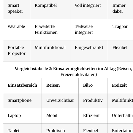
Smart
Kompatibel
Voll integriert
Immer
Speaker
dabei
Wearable
Erweiterte
Teilweise
Tragbar
Funktionen
integriert
Portable
Multifunktional
Eingeschränkt
Flexibel
Projector
Vergleichstabelle 2: Einsatzmöglichkeiten im Alltag
(Reisen,
Freizeitaktivitäten)
Einsatzbereich
Reisen
Büro
Freizeit
Smartphone
Unverzichtbar
Produktiv
Multifunkt
Laptop
Mobil
Effizient
Unterhalt
Tablet
Praktisch
Flexibel
Entertain