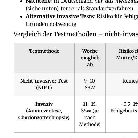
Nachteile
: in Deutschland
nur aus medizinis
(siehe unten), teurer als Standardverfahren
Alternative invasive Tests
: Risiko für Feh
Gründen notwendig
Vergleich der Testmethoden – nicht-invasi
Testmethode
Woche
Risiko f
möglich
Mutter/K
ab
Nicht-invasiver Test
9.–10.
keine
(NIPT)
SSW
Invasiv
11.–15.
~0,5–1
(Amniozentese,
SSW (je
Fehlgeburts
Chorionzottenbiopsie)
nach
Methode)