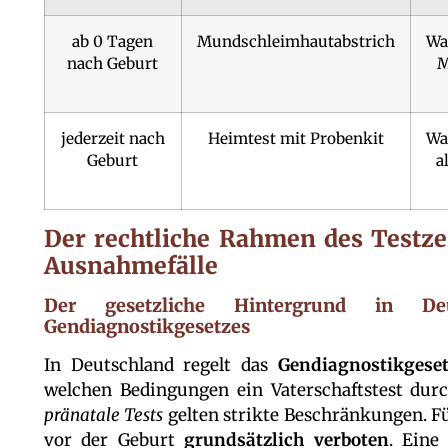
ab 0 Tagen
Mundschleimhautabstrich
Wa
nach Geburt
M
jederzeit nach
Heimtest mit Probenkit
Wa
Geburt
a
Der rechtliche Rahmen des Testzei
Ausnahmefälle
Der gesetzliche Hintergrund in D
Gendiagnostikgesetzes
In Deutschland regelt das
Gendiagnostikgese
welchen Bedingungen ein Vaterschaftstest durc
pränatale Tests
gelten strikte Beschränkungen. Fü
vor der Geburt
grundsätzlich verboten
. Eine