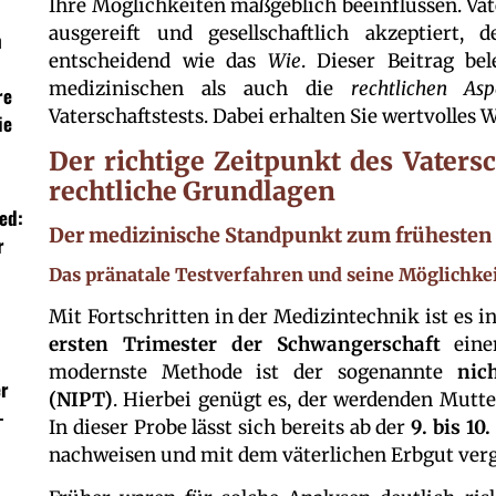
Ihre Möglichkeiten maßgeblich beeinflussen. Vat
ausgereift und gesellschaftlich akzeptiert,
h
entscheidend wie das
Wie
. Dieser Beitrag be
medizinischen als auch die
rechtlichen Asp
re
Vaterschaftstests. Dabei erhalten Sie wertvolles W
ie
Der richtige Zeitpunkt des Vaters
rechtliche Grundlagen
ded:
Der medizinische Standpunkt zum frühesten
r
Das pränatale Testverfahren und seine Möglichke
Mit Fortschritten in der Medizintechnik ist es 
ersten Trimester der Schwangerschaft
einen
modernste Methode ist der sogenannte
nic
er
(NIPT)
. Hierbei genügt es, der werdenden Mutt
-
In dieser Probe lässt sich bereits ab der
9. bis 1
nachweisen und mit dem väterlichen Erbgut verg