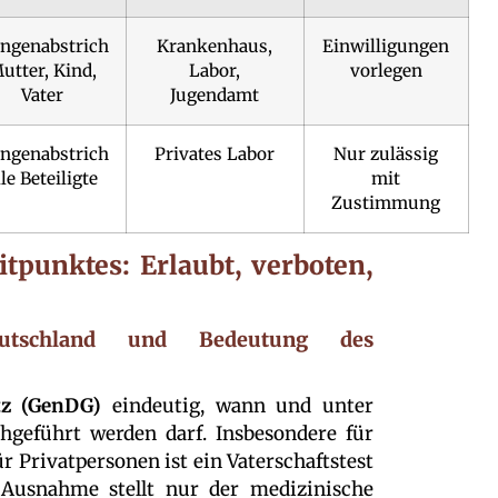
ngenabstrich
Krankenhaus,
Einwilligungen
utter, Kind,
Labor,
vorlegen
Vater
Jugendamt
ngenabstrich
Privates Labor
Nur zulässig
lle Beteiligte
mit
Zustimmung
tpunktes: Erlaubt, verboten,
eutschland und Bedeutung des
tz (GenDG)
eindeutig, wann und unter
hgeführt werden darf. Insbesondere für
r Privatpersonen ist ein Vaterschaftstest
 Ausnahme stellt nur der medizinische