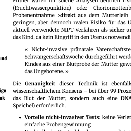
Früher waren für solche Analysen deutlich ri
(Fruchtwasserpunktion) oder Chorionzotte
n
Probenentnahme
>direkt
aus dem Mutterleib 
geringen, aber dennoch realen Risiko für das 
aktuell verwendete NIPT-Verfahren als
sicher
u
das Kind, da kein Eingriff in den Uterus notwendig
« Nicht-invasive pränatale Vaterschafts
r
Schwangerschaftswoche durchgeführt werde
 und
Kindes aus einer Blutprobe der Mutter gew
das Ungeborene. »
Die
Genauigkeit
dieser Technik ist ebenfal
ige
wissenschaftlichem Konsens – bei über 99 Prozent
ank
das Blut der Mutter, sondern auch eine
DNA
Speichel) erforderlich.
Vorteile nicht-invasiver Tests
: keine Verl
einfache Probengewinnung