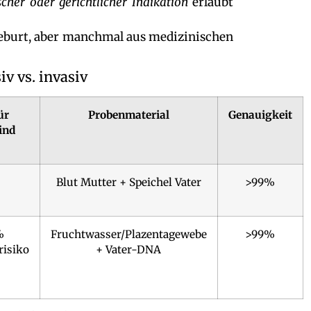
cher oder gerichtlicher Indikation
erlaubt
lgeburt, aber manchmal aus medizinischen
v vs. invasiv
ür
Probenmaterial
Genauigkeit
ind
s
Blut Mutter + Speichel Vater
>99%
%
Fruchtwasser/Plazentagewebe
>99%
risiko
+ Vater-DNA