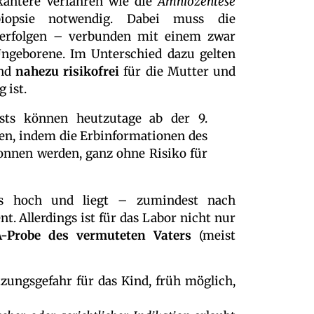
skantere Verfahren wie die
Amniozentese
nbiopsie notwendig. Dabei muss die
erfolgen – verbunden mit einem zwar
Ungeborene. Im Unterschied dazu gelten
nd
nahezu risikofrei
für die Mutter und
 ist.
tests können heutzutage ab der 9.
n, indem die Erbinformationen des
onnen werden, ganz ohne Risiko für
ls hoch und liegt – zumindest nach
. Allerdings ist für das Labor nicht nur
-Probe des vermuteten Vaters
(meist
etzungsgefahr für das Kind, früh möglich,