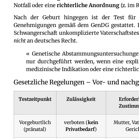
Notfall oder eine
richterliche Anordnung
(z. im 
Nach der Geburt hingegen ist der Test für 
Genehmigungen gemäß dem GenDG gestattet. In
Schwangerschaft unkomplizierte Vaterschaftstest
nicht
an deutsches Recht.
« Genetische Abstammungsuntersuchungen
nur durchgeführt werden, wenn eine expliz
medizinische Indikation oder eine richterli
Gesetzliche Regelungen – Vor- und nachge
Testzeitpunkt
Zulässigkeit
Erforder
Zustim
Vorgeburtlich
verboten (
kein
Mutter, Vat
(pränatal)
Privatbedarf
)
Geric