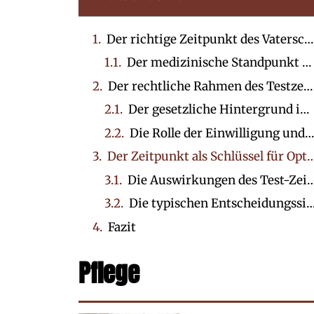
Der richtige Zeitpunkt des Vaterschaftstests: Medizinische und rechtliche Grundlagen
Der medizinische Standpunkt zum frühesten Testzeitpunkt
Der rechtliche Rahmen des Testzeitpunktes: Erlaubt, verboten, Ausnahmefälle
Der gesetzliche Hintergrund in Deutschland und Bedeutung des Gendiagnostikgesetzes
Die Rolle der Einwilligung und der Formalitäten
Der Zeitpunkt als Schlüssel für Optionen und Folgen bei der 
Die Auswirkungen des Test-Zeitpunkts auf rechtliche, psychologische un
Die typischen Entscheidungssituationen und Empfehlungen für 
Fazit
Pflege