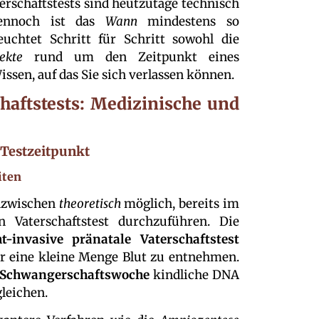
erschaftstests sind heutzutage technisch
 dennoch ist das
Wann
mindestens so
leuchtet Schritt für Schritt sowohl die
ekte
rund um den Zeitpunkt eines
issen, auf das Sie sich verlassen können.
chaftstests: Medizinische und
 Testzeitpunkt
iten
inzwischen
theoretisch
möglich, bereits im
 Vaterschaftstest durchzuführen. Die
ht-invasive pränatale Vaterschaftstest
er eine kleine Menge Blut zu entnehmen.
0. Schwangerschaftswoche
kindliche DNA
leichen.